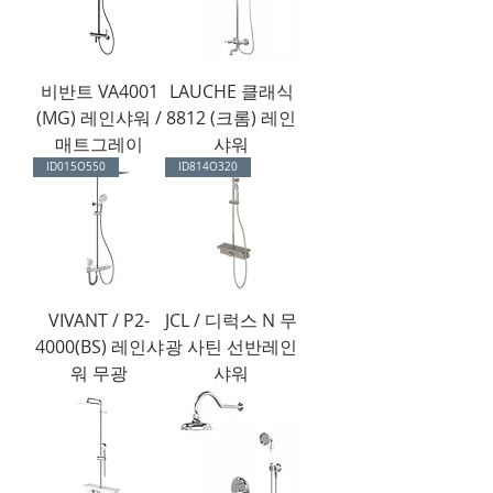
비반트 VA4001
LAUCHE 클래식
(MG) 레인샤워 /
8812 (크롬) 레인
매트그레이
샤워
ID015O550
ID814O320
VIVANT / P2-
JCL / 디럭스 N 무
4000(BS) 레인샤
광 사틴 선반레인
워 무광
샤워