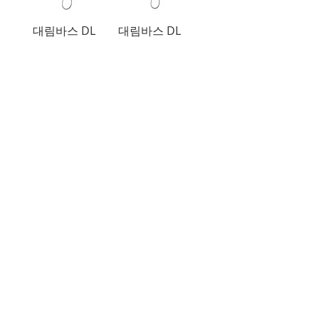
대림바스 DL
대림바스 DL
B6010 선반형 해
B6011 선반형 해
바라기 (토수구X)
바라기 (토수구)
대림바스 DL
대림바스 DL
B9010B 블랙 선
B9011 선반 해바
반형 해바라기
라기 (토수구)
(주)이화동서타일의 새로운 소식을 구