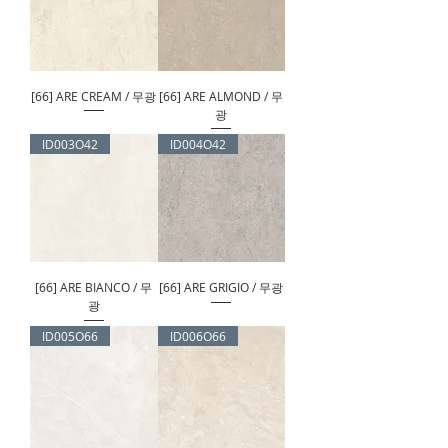
[66] ARE CREAM / 무광
[66] ARE ALMOND / 무
광
ID003O42
ID004O42
[66] ARE BIANCO / 무
[66] ARE GRIGIO / 무광
광
ID005O66
ID006O66