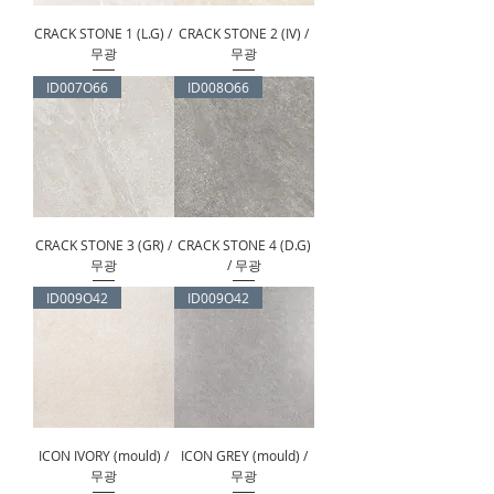
CRACK STONE 1 (L.G) /
CRACK STONE 2 (IV) /
무광
무광
ID007O66
ID008O66
CRACK STONE 3 (GR) /
CRACK STONE 4 (D.G)
무광
/ 무광
ID009O42
ID009O42
ICON IVORY (mould) /
ICON GREY (mould) /
무광
무광