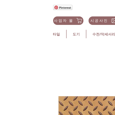
Pinterest
사업자 몰
시공사진
타일
도기
수전/악세서