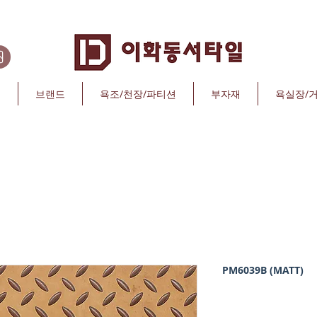
리
브랜드
욕조/천장/파티션
부자재
욕실장/
PM6039B (MATT)