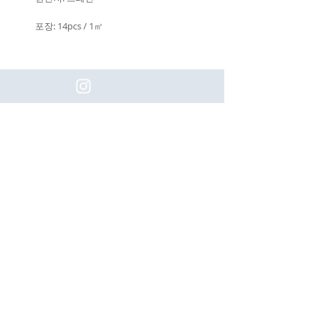
포장: 14pcs / 1㎡
(주)이화동서타일의 새로운 소식을 구
독하세요!
Subscribe