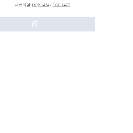
세트타일:
DQP 1474
/
DQP 1477
(주)이화동서타일의 새로운 소식을 구
독하세요!
Subscribe
[업체명]
(주) 이화동서타일
[대표자]
나용호
[Tel]
031-405-0680
[사업자등록번호]
554-88-00408
[주소]
경기도 시흥시 목감동 313-2