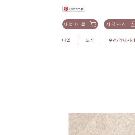
Pinterest
사업자 몰
시공사진
타일
도기
수전/악세서