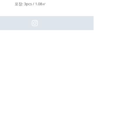
포장: 3pcs / 1.08㎡
(주)이화동서타일의 새로운 소식을 구
독하세요!
Subscribe
[업체명]
(주) 이화동서타일
[대표자]
나용호
[Tel]
031-405-0680
[사업자등록번호]
554-88-00408
[주소]
경기도 시흥시 목감동 313-2