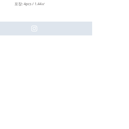
포장: 4pcs / 1.44㎡
(주)이화동서타일의 새로운 소식을 구
독하세요!
Subscribe
[업체명]
(주) 이화동서타일
[대표자]
나용호
[Tel]