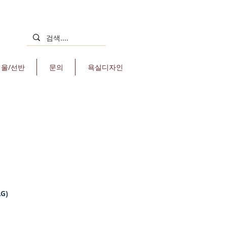
거울/선반
문의
욕실디자인
.G)