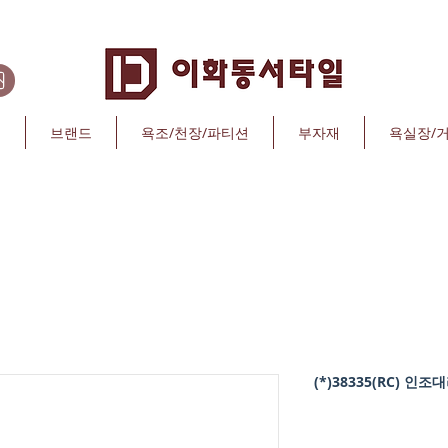
리
브랜드
욕조/천장/파티션
부자재
욕실장/
(*)38335(RC) 인