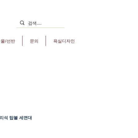
거울/선반
문의
욕실디자인
조대리석 탑볼 세면대