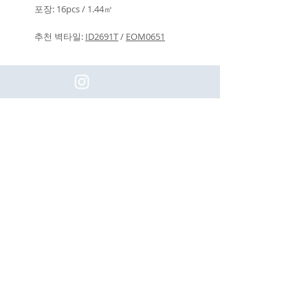
포장: 16pcs / 1.44㎡
추천 벽타일:
ID2691T
/
EOM0651
(주)이화동서타일의 새로운 소식을 구
독하세요!
Subscribe