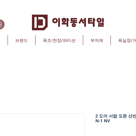
리
브랜드
욕조/천장/파티션
부자재
욕실장/
2 도어 서랍 오픈 선반
N-1 NV