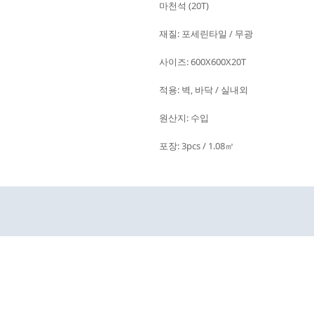
마천석 (20T)
재질: 포세린타일 / 무광
사이즈: 600X600X20T
적용: 벽, 바닥 / 실내외
원산지: 수입
포장: 3pcs / 1.08㎡