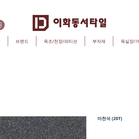
리
브랜드
욕조/천장/파티션
부자재
욕실장/
마천석 (20T)