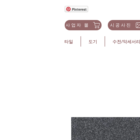
Pinterest
사업자 몰
시공사진
타일
도기
수전/악세서