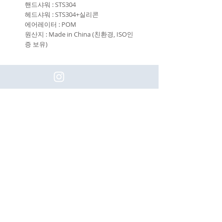
핸드샤워 : STS304
헤드샤워 : STS304+실리콘
에어레이터 : POM
원산지 : Made in China (친환경, ISO인
증 보유)
(주)이화동서타일의 새로운 소식을 구
독하세요!
Subscribe