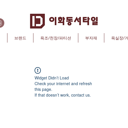
리
브랜드
욕조/천장/파티션
부자재
욕실장/
Widget Didn’t Load
Check your internet and refresh
this page.
If that doesn’t work, contact us.