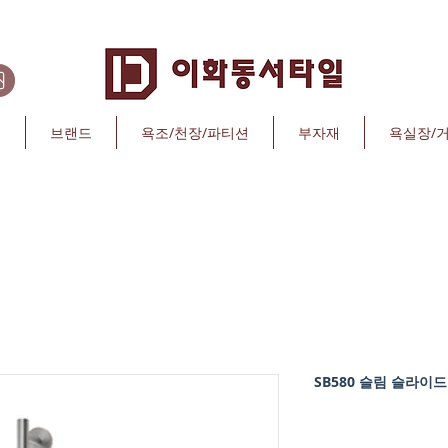
리
브랜드
욕조/천장/파티션
부자재
욕실장/
SB580 슬림 슬라이드