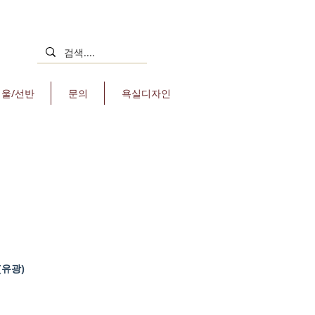
거울/선반
문의
욕실디자인
(유광)