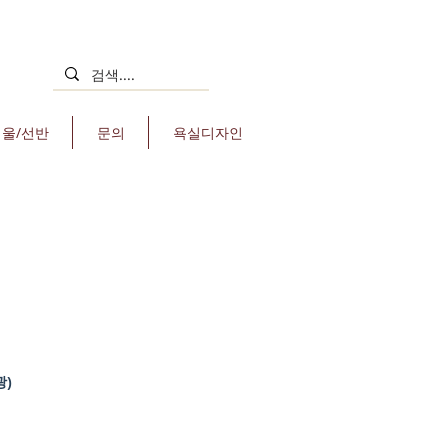
거울/선반
문의
욕실디자인
광)