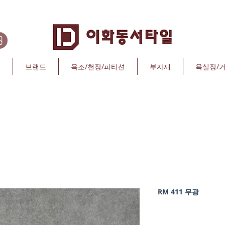
리
브랜드
욕조/천장/파티션
부자재
욕실장/
RM 411 무광