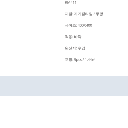
RM411
재질: 자기질타일 / 무광
사이즈: 400X400
적용: 바닥
원산지: 수입
포장: 9pcs / 1.44㎡