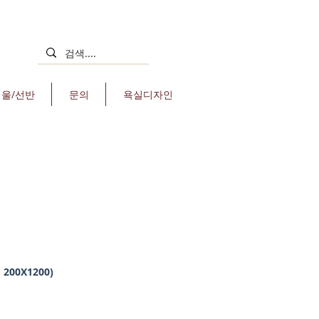
거울/선반
문의
욕실디자인
 200X1200)