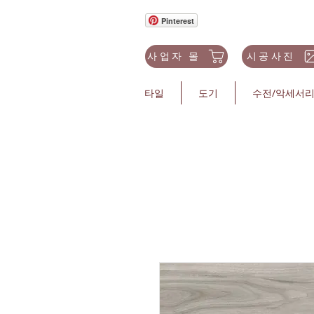
Pinterest
사업자 몰
시공사진
타일
도기
수전/악세서