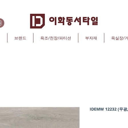
리
브랜드
욕조/천장/파티션
부자재
욕실장/
IDEMW 12232 (무광,