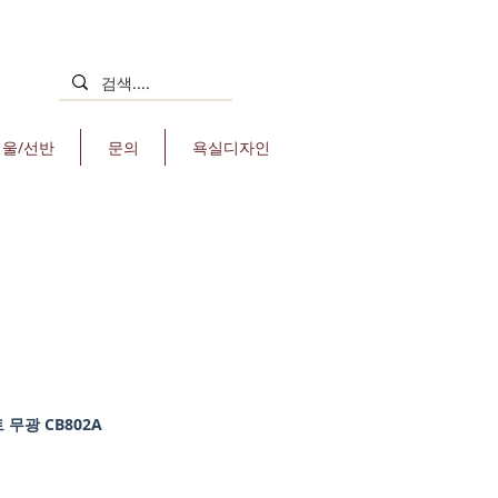
거울/선반
문의
욕실디자인
 무광 CB802A