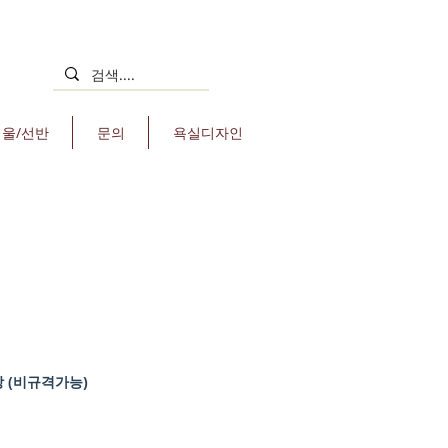
거울/선반
문의
욕실디자인
장 (비규격가능)