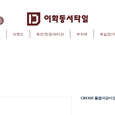
리
브랜드
욕조/천장/파티션
부자재
욕실장/
CB5300 플랩여닫이