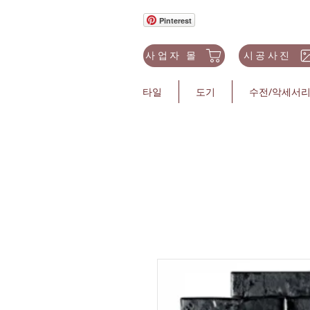
Pinterest
사업자 몰
시공사진
타일
도기
수전/악세서