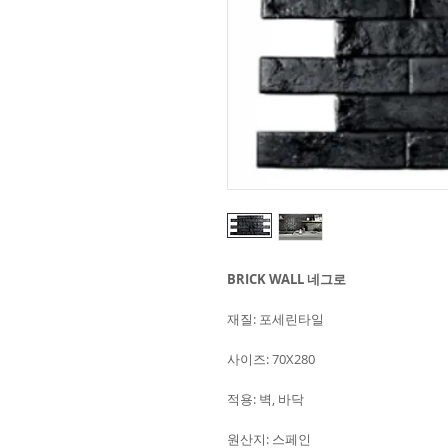
BRICK WALL 네그로
재질: 포세린타일
사이즈: 70X280
적용: 벽, 바닥
원산지: 스페인