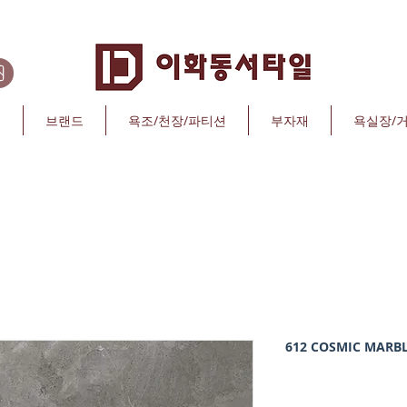
리
브랜드
욕조/천장/파티션
부자재
욕실장/
612 COSMIC MARBL