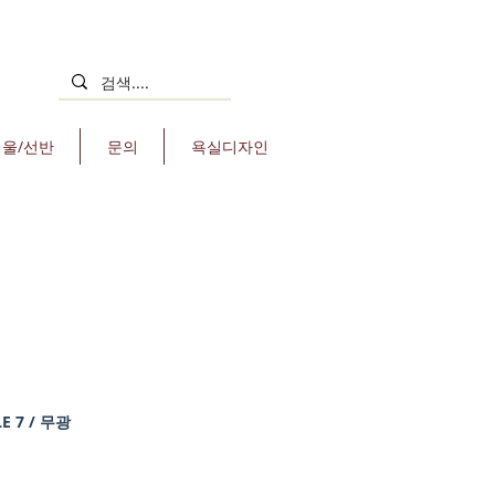
거울/선반
문의
욕실디자인
E 7 / 무광