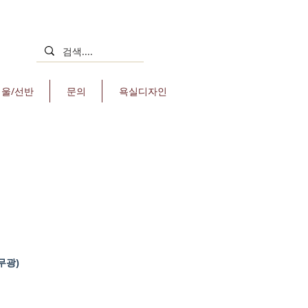
거울/선반
문의
욕실디자인
무광)