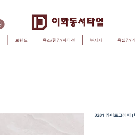
리
브랜드
욕조/천장/파티션
부자재
욕실장/
3281 라이트그레이 (