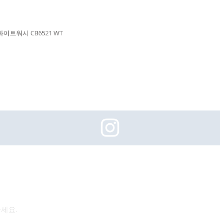
화이트워시 CB6521 WT
(주)이화동서타일의 새로운 소식을 구독하세요!