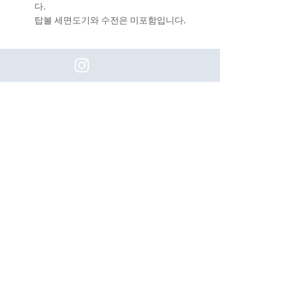
다.
탑볼 세면도기와 수전은 미포함입니다.
(주)이화동서타일의 새로운 소식을 구
독하세요!
Subscribe
[업체명]
(주) 이화동서타일
[대표자]
나용호
[Tel]
031-405-0680
[사업자등록번호]
554-88-00408