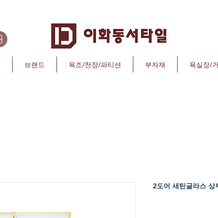
리
브랜드
욕조/천장/파티션
부자재
욕실장/
2도어 새틴글라스 상부장