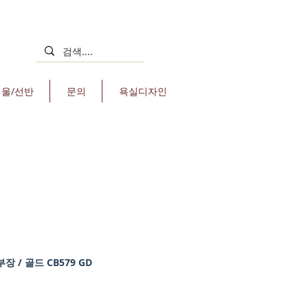
거울/선반
문의
욕실디자인
 / 골드 CB579 GD