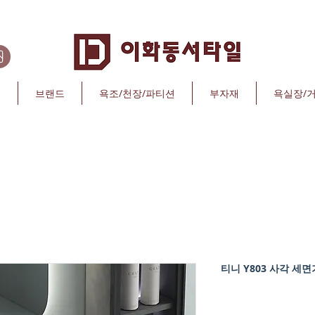
리
브랜드
욕조/천장/파티션
부자재
욕실장/
티니 Y803 사각 세면