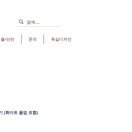
거울/선반
문의
욕실디자인
기 (화이트 폽업 포함)