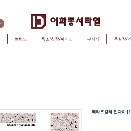
리
브랜드
욕조/천장/파티션
부자재
욕실장/
테라조컬러 젠다이 [16