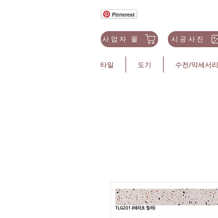
Pinterest
사업자 몰
시공사진
타일
도기
수전/악세서