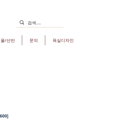
거울/선반
문의
욕실디자인
00]