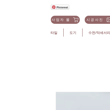
Pinterest
사업자 몰
시공사진
타일
도기
수전/악세서