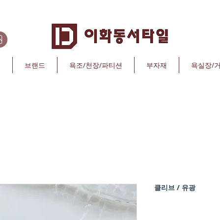
리
브랜드
욕조/천장/파티션
부자재
욕실장/
클리브 / 유광