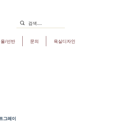
거울/선반
문의
욕실디자인
 매트그레이