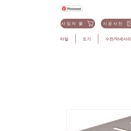
Pinterest
사업자 몰
시공사진
타일
도기
수전/악세서