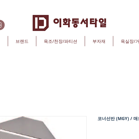
리
브랜드
욕조/천장/파티션
부자재
욕실장/
코너선반 (MGY) /