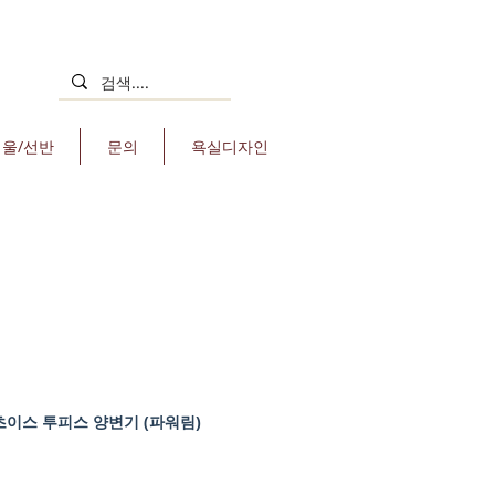
거울/선반
문의
욕실디자인
초이스 투피스 양변기 (파워림)