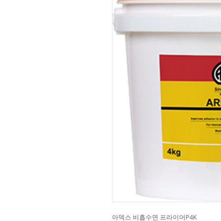
아덱스 비흡수면 프라이머P4K