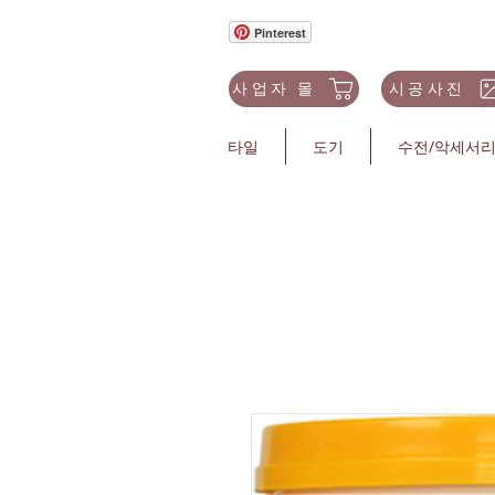
Pinterest
사업자 몰
시공사진
타일
도기
수전/악세서