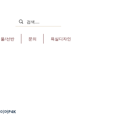
거울/선반
문의
욕실디자인
이머P4K