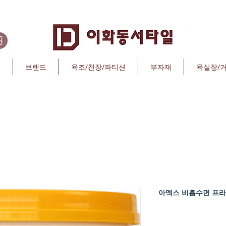
리
브랜드
욕조/천장/파티션
부자재
욕실장/
아덱스 비흡수면 프라