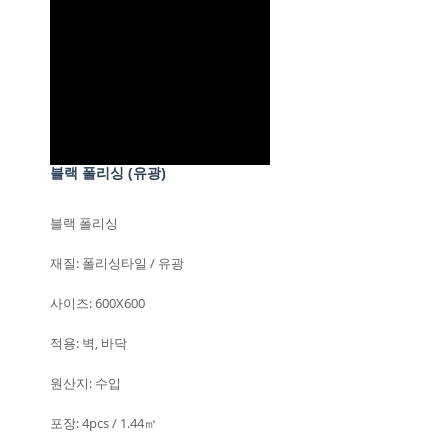
블랙 폴리싱 (유광)
블랙 폴리싱
재질: 폴리싱타일 / 유광
사이즈: 600X600
적용: 벽, 바닥
원산지: 수입
포장: 4pcs / 1.44㎡