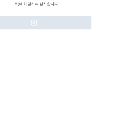
트)에 체결하여 설치합니다.
(주)이화동서타일의 새로운 소식을 구
독하세요!
Subscribe
[업체명]
(주) 이화동서타일
[대표자]
나용호
[Tel]
031-405-0680
[사업자등록번호]
554-88-00408
[주소]
경기도 시흥시 목감동 313-2