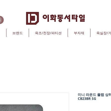
리
브랜드
욕조/천장/파티션
부자재
욕실장/
미니 라운드 플랩 상하단
CB23BR SG