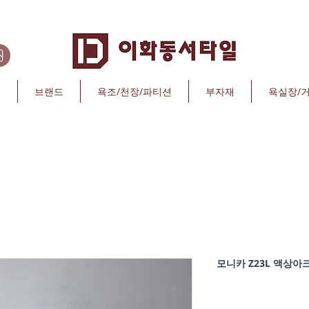
리
브랜드
욕조/천장/파티션
부자재
욕실장/
모니카 Z23L 액상아