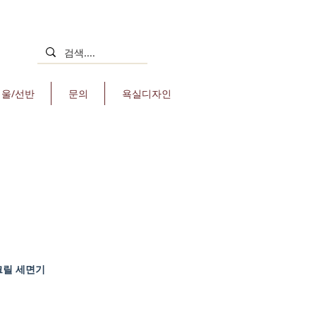
거울/선반
문의
욕실디자인
크릴 세면기